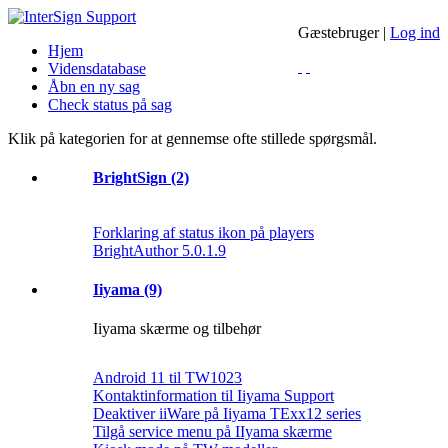
Gæstebruger |
Log ind
Hjem
Vidensdatabase
Åbn en ny sag
Check status på sag
Klik på kategorien for at gennemse ofte stillede spørgsmål.
BrightSign (2)
Forklaring af status ikon på players
BrightAuthor 5.0.1.9
Iiyama (9)
Iiyama skærme og tilbehør
Android 11 til TW1023
Kontaktinformation til Iiyama Support
Deaktiver iiWare på Iiyama TExx12 series
Tilgå service menu på IIyama skærme