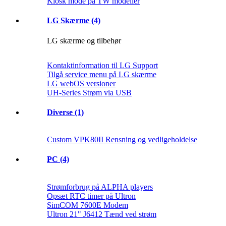
Kiosk mode på TW modeller
LG Skærme (4)
LG skærme og tilbehør
Kontaktinformation til LG Support
Tilgå service menu på LG skærme
LG webOS versioner
UH-Series Strøm via USB
Diverse (1)
Custom VPK80II Rensning og vedligeholdelse
PC (4)
Strømforbrug på ALPHA players
Opsæt RTC timer på Ultron
SimCOM 7600E Modem
Ultron 21" J6412 Tænd ved strøm